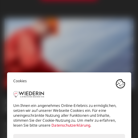
Profis für Elektroinstallationen und
Um Ihnen ein angenehmes Online-Erlebnis zu ermöglichen,
Photovoltaik in Landeck!
setzen wir auf unserer Webseite Cookies ein. Für eine
uneingeschränkte Nutzung aller Funktionen und Inhalte,
stimmen Sie der Cookie-Nutzung zu. Um mehr zu erfahren,
Unser Unternehmen ist stolz darauf, die Bergregion
lesen Sie bitte unsere
Datenschutzerklärung
.
mit unserem Fachwissen und unserer Erfahrung in
der Elektrotechnik zu erleuchten. Als erfahrene